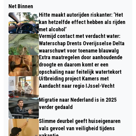
Net Binnen
Hitte maakt autorijden riskanter: ‘Het
kan hetzelfde effect hebben als rijden
met alcohol’
Vermijd contact met verdacht water:
Waterschap Drents Overijsselse Delta
waarschuwt voor toename blauwalg
Extra maatregelen door aanhoudende
droogte en daarom komt er een
opschaling naar feitelijk watertekort
Uitbreiding project Kamers met
Aandacht naar regio IJssel-Vecht
Migratie naar Nederland is in 2025
verder gedaald
Slimme deurbel geeft huiseigenaren
vals gevoel van veiligheid tijdens
vakantie