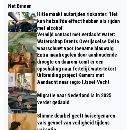
Net Binnen
Hitte maakt autorijden riskanter: ‘Het
kan hetzelfde effect hebben als rijden
met alcohol’
Vermijd contact met verdacht water:
Waterschap Drents Overijsselse Delta
waarschuwt voor toename blauwalg
Extra maatregelen door aanhoudende
droogte en daarom komt er een
opschaling naar feitelijk watertekort
Uitbreiding project Kamers met
Aandacht naar regio IJssel-Vecht
Migratie naar Nederland is in 2025
verder gedaald
Slimme deurbel geeft huiseigenaren
vals gevoel van veiligheid tijdens
vakantie