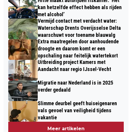
Hitte maakt autorijden riskanter: ‘Het
kan hetzelfde effect hebben als rijden
met alcohol’
Vermijd contact met verdacht water:
Waterschap Drents Overijsselse Delta
waarschuwt voor toename blauwalg
Extra maatregelen door aanhoudende
droogte en daarom komt er een
opschaling naar feitelijk watertekort
Uitbreiding project Kamers met
Aandacht naar regio IJssel-Vecht
Migratie naar Nederland is in 2025
verder gedaald
Slimme deurbel geeft huiseigenaren
vals gevoel van veiligheid tijdens
vakantie
Meer artikelen